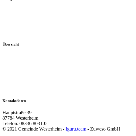
Aktuelles
Breitband
Dorferneuerung
Mitteilungsblatt
Veranstaltungen
Übersicht
Portrait
Rathaus
Veranstaltungen
Vereine
Kontakt
Impressum
Datenschutz
Kontaktdaten
Hauptstraße 39
87784 Westerheim
Telefon: 08336 8031-0
© 2021 Gemeinde Westerheim -
Iguru.team
- Zuweso GmbH