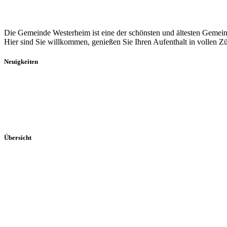
Die Gemeinde Westerheim ist eine der schönsten und ältesten Gemein
Hier sind Sie willkommen, genießen Sie Ihren Aufenthalt in vollen Z
Neuigkeiten
Aktuelles
Breitband
Dorferneuerung
Mitteilungsblatt
Veranstaltungen
Übersicht
Portrait
Rathaus
Veranstaltungen
Vereine
Kontakt
Impressum
Datenschutz