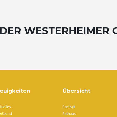
DER WESTERHEIMER 
euigkeiten
Übersicht
tuelles
Portrait
eitband
Rathaus