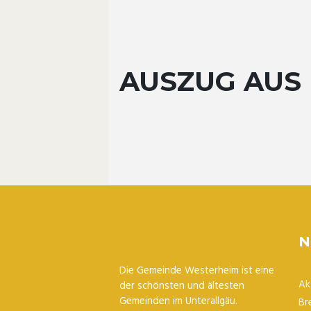
AUSZUG AUS 
N
Die Gemeinde Westerheim ist eine
Ak
der schönsten und ältesten
Gemeinden im Unterallgäu.
Br