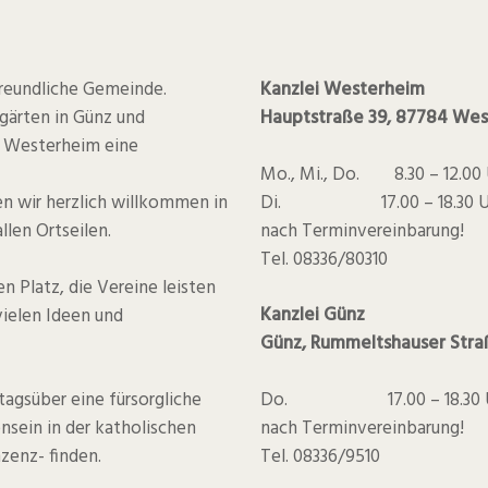
freundliche Gemeinde.
Kanzlei Westerheim
rgärten in Günz und
Hauptstraße 39, 87784 We
e Westerheim eine
Mo., Mi., Do. 8.30 – 12.00 
Di. 17.00 – 18.30 U
en wir herzlich willkommen in
nach Terminvereinbarung!
len Ortseilen.
Tel. 08336/80310
n Platz, die Vereine leisten
Kanzlei Günz
vielen Ideen und
Günz, Rummeltshauser Stra
Do. 17.00 – 18.30 
agsüber eine fürsorgliche
nach Terminvereinbarung!
nsein in der katholischen
Tel. 08336/9510
nzenz- finden.