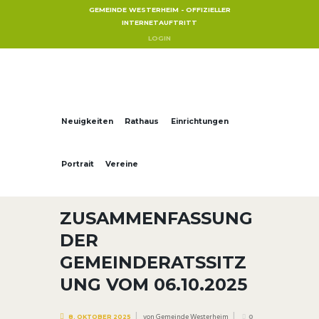
GEMEINDE WESTERHEIM - OFFIZIELLER
INTERNETAUFTRITT
LOGIN
Neuigkeiten
Rathaus
Einrichtungen
Portrait
Vereine
ZUSAMMENFASSUNG
DER
GEMEINDERATSSITZ
UNG VOM 06.10.2025
von
Gemeinde Westerheim
8. OKTOBER 2025
0