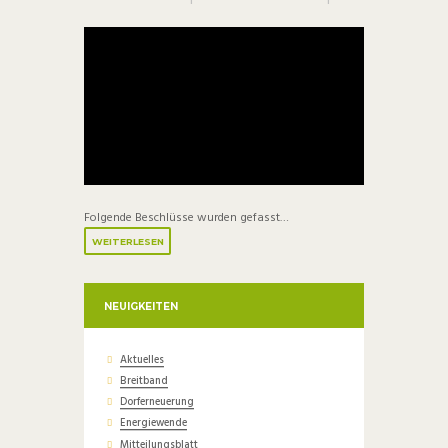
Folgende Beschlüsse wurden gefasst…
WEITERLESEN
NEUIGKEITEN
Aktuelles
Breitband
Dorferneuerung
Energiewende
Mitteilungsblatt