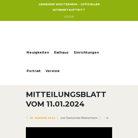
GEMEINDE WESTERHEIM - OFFIZIELLER
INTERNETAUFTRITT
LOGIN
Neuigkeiten
Rathaus
Einrichtungen
Portrait
Vereine
MITTEILUNGSBLATT
VOM 11.01.2024
von
Gemeinde-Westerheim
10. JANUAR 2024
0