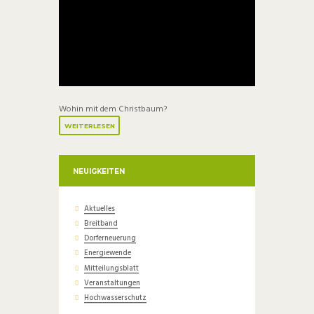
Wohin mit dem Christbaum?
WEITERLESEN
NEUIGKEITEN
Aktuelles
Breitband
Dorferneuerung
Energiewende
Mitteilungsblatt
Veranstaltungen
Hochwasserschutz