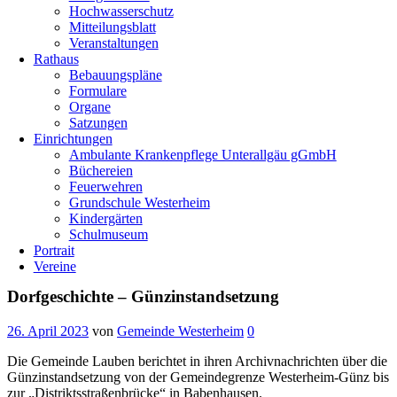
Hochwasserschutz
Mitteilungsblatt
Veranstaltungen
Rathaus
Bebauungspläne
Formulare
Organe
Satzungen
Einrichtungen
Ambulante Krankenpflege Unterallgäu gGmbH
Büchereien
Feuerwehren
Grundschule Westerheim
Kindergärten
Schulmuseum
Portrait
Vereine
Dorfgeschichte – Günzinstandsetzung
26. April 2023
von
Gemeinde Westerheim
0
Die Gemeinde Lauben berichtet in ihren Archivnachrichten über die
Günzinstandsetzung von der Gemeindegrenze Westerheim-Günz bis
zur „Distriktsstraßenbrücke“ in Babenhausen.