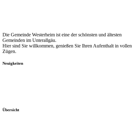
Die Gemeinde Westerheim ist eine der schönsten und ältesten
Gemeinden im Unterallgäu.
Hier sind Sie willkommen, genießen Sie Ihren Aufenthalt in vollen
Zügen.
Neuigkeiten
Aktuelles
Breitband
Dorferneuerung
Mitteilungsblatt
Veranstaltungen
Übersicht
Portrait
Rathaus
Veranstaltungen