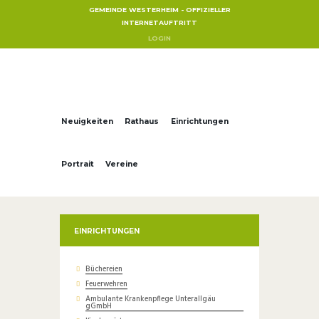
GEMEINDE WESTERHEIM - OFFIZIELLER
INTERNETAUFTRITT
LOGIN
Neuigkeiten
Rathaus
Einrichtungen
Portrait
Vereine
EINRICHTUNGEN
Büchereien
Feuerwehren
Ambulante Krankenpflege Unterallgäu
gGmbH