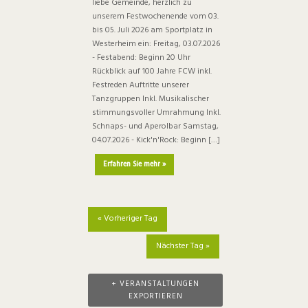
g
liebe Gemeinde, herzlich zu
N
N
unserem Festwochenende vom 03.
e
G
bis 05. Juli 2026 am Sportplatz in
G
n
Westerheim ein: Freitag, 03.07.2026
E
S
A
- Festabend: Beginn 20 Uhr
N
Rückblick auf 100 Jahre FCW inkl.
u
N
Festreden Auftritte unserer
S
c
Tanzgruppen Inkl. Musikalischer
S
U
stimmungsvoller Umrahmung Inkl.
h
I
Schnaps- und Aperolbar Samstag,
C
e
04.07.2026 - Kick'n'Rock: Beginn […]
C
u
H
H
Erfahren Sie mehr »
n
E
T
d
E
A
«
Vorheriger Tag
N
n
Nächster Tag
»
s
-
i
N
+ VERANSTALTUNGEN
c
A
EXPORTIEREN