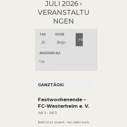
JULI 2026
›
VERANSTALTU
NGEN
V
V
TAG
SUCHE
V
e
E
E
r
R
ANZEIGEN ALS
R
a
A
A
n
N
s
N
S
t
S
T
GANZTÄGIG
a
T
A
l
A
Festwochenende –
L
t
FC-Westerheim e. V.
L
u
T
Juli 3
-
Juli 5
T
n
U
Bald ist es soweit - wir laden euch,
U