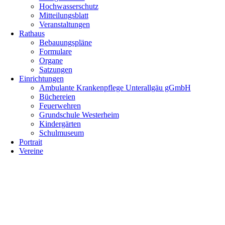
Hochwasserschutz
Mitteilungsblatt
Veranstaltungen
Rathaus
Bebauungspläne
Formulare
Organe
Satzungen
Einrichtungen
Ambulante Krankenpflege Unterallgäu gGmbH
Büchereien
Feuerwehren
Grundschule Westerheim
Kindergärten
Schulmuseum
Portrait
Vereine