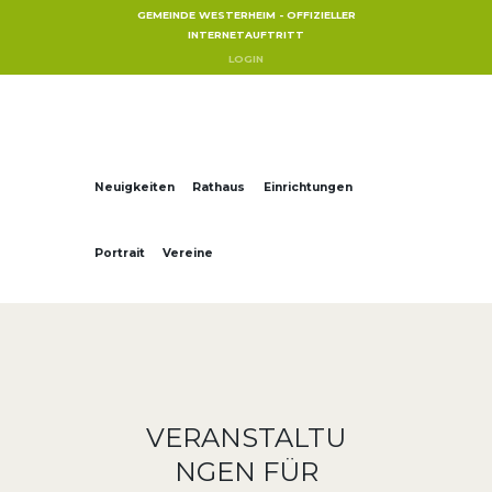
GEMEINDE WESTERHEIM - OFFIZIELLER
INTERNETAUFTRITT
LOGIN
Neuigkeiten
Rathaus
Einrichtungen
Portrait
Vereine
VERANSTALTU
NGEN FÜR