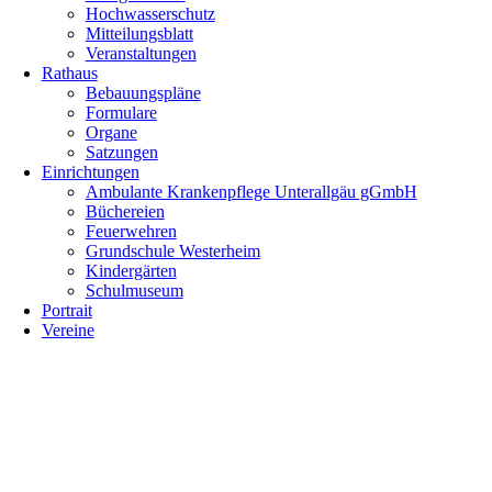
Hochwasserschutz
Mitteilungsblatt
Veranstaltungen
Rathaus
Bebauungspläne
Formulare
Organe
Satzungen
Einrichtungen
Ambulante Krankenpflege Unterallgäu gGmbH
Büchereien
Feuerwehren
Grundschule Westerheim
Kindergärten
Schulmuseum
Portrait
Vereine