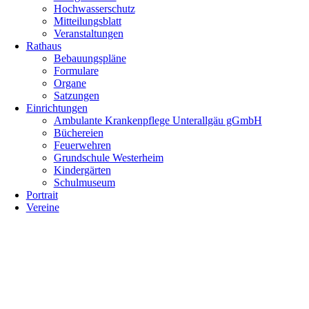
Hochwasserschutz
Mitteilungsblatt
Veranstaltungen
Rathaus
Bebauungspläne
Formulare
Organe
Satzungen
Einrichtungen
Ambulante Krankenpflege Unterallgäu gGmbH
Büchereien
Feuerwehren
Grundschule Westerheim
Kindergärten
Schulmuseum
Portrait
Vereine