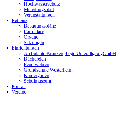
Hochwasserschutz
Mitteilungsblatt
Veranstaltungen
Rathaus
Bebauungspläne
Formulare
Organe
Satzungen
Einrichtungen
Ambulante Krankenpflege Unterallgäu gGmbH
Büchereien
Feuerwehren
Grundschule Westerheim
Kindergärten
Schulmuseum
Portrait
Vereine