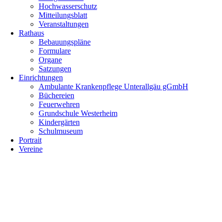
Hochwasserschutz
Mitteilungsblatt
Veranstaltungen
Rathaus
Bebauungspläne
Formulare
Organe
Satzungen
Einrichtungen
Ambulante Krankenpflege Unterallgäu gGmbH
Büchereien
Feuerwehren
Grundschule Westerheim
Kindergärten
Schulmuseum
Portrait
Vereine