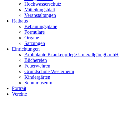
Hochwasserschutz
Mitteilungsblatt
Veranstaltungen
Rathaus
Bebauungspläne
Formulare
Organe
Satzungen
Einrichtungen
Ambulante Krankenpflege Unterallgäu gGmbH
Büchereien
Feuerwehren
Grundschule Westerheim
Kindergärten
Schulmuseum
Portrait
Vereine